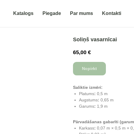
Katalogs
Piegade
Par mums
Kontakti
Soliņš vasarnīcai
65,00
€
Nopirkt
Saliktie izmēri:
Platums
:
0,5 m
Augstums
:
0,65 m
Garums
:
1,9 m
Pārvadāšanas gabarīti (garum
Karkass
:
0,07 m × 0,5 m × 0