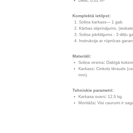
Dēlis
:
0,02 m³
Komplektā ietilpst:
Soliņa karkass— 1 gab.
Kārbas stiprinājums, (ieskai
Soliņa pārklājums - 3 dēļu g
Instrukcija ar rūpnīcas garan
Materiāli:
Soliņa virsma
:
Dabīgā koksne
Karkass
:
Cinkots tērauds (
mm).
Tehniskie parametri:
Karkasa svars
:
12,5 kg.
Montāža
:
Visi caurumi ir sa