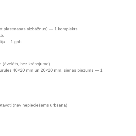
tot plastmasas aizbāžņus) — 1 komplekts.
ab.
tiju— 1 gab.
 (ēvelēts, bez krāsojuma).
caurules 40×20 mm un 20×20 mm, sienas biezums — 1
gatavoti (nav nepieciešams urbšana).