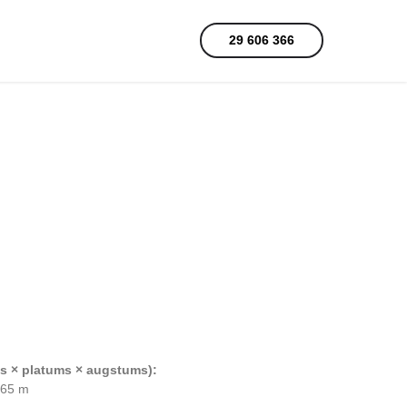
29 606 366
s × platums × augstums):
,65 m