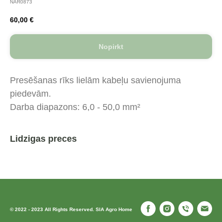
NAR0873
60,00
€
Nopirkt
Presēšanas rīks lielām kabeļu savienojuma
piedevām.
Darba diapazons: 6,0 - 50,0 mm²
Lidzigas preces
© 2022 - 2023 All Rights Reserved. SIA Agro Home