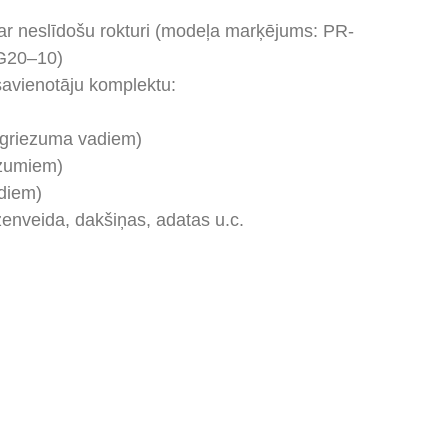
ar neslīdošu rokturi (modeļa marķējums: PR-
G20–10)
savienotāju komplektu:
sgriezuma vadiem)
ezumiem)
adiem)
enveida, dakšiņas, adatas u.c.