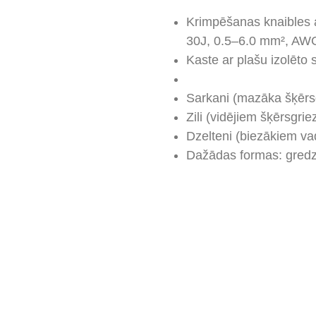
Krimpēšanas knaibles 
30J, 0.5–6.0 mm², AW
Kaste ar plašu izolēto 
Sarkani (mazāka šķēr
Zili (vidējiem šķērsgri
Dzelteni (biezākiem v
Dažādas formas: gredz