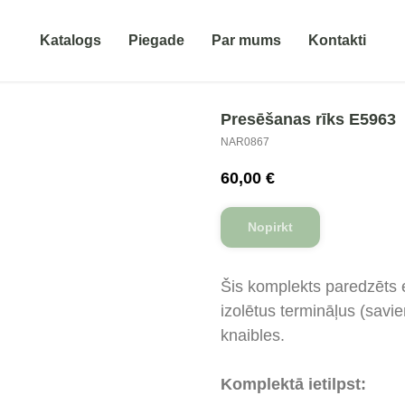
Katalogs
Piegade
Par mums
Kontakti
Presēšanas rīks E5963
NAR0867
60,00
€
Nopirkt
Šis komplekts paredzēts e
izolētus termināļus (savi
knaibles.
Komplektā ietilpst: