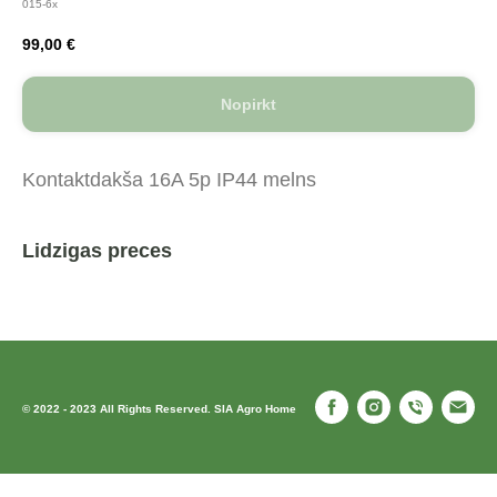
015-6x
99,00
€
Nopirkt
Kontaktdakša 16A 5p IP44 melns
Lidzigas preces
© 2022 - 2023 All Rights Reserved. SIA Agro Home