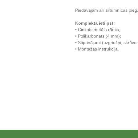
Piedāvājam arī siltumnīcas pieg
Komplektā ietilpst:
• Cinkots metāla rāmis;
• Polikarbonāts (4 mm);
• Stiprinājumi (uzgriežņi, skrūves
• Montāžas instrukcija.