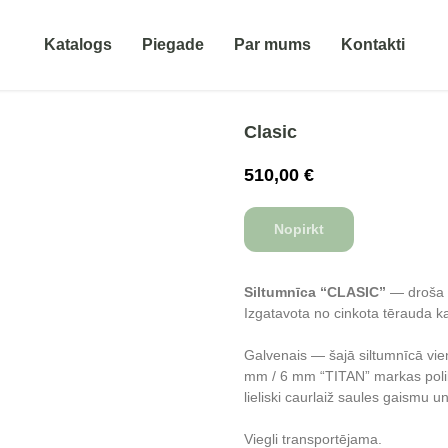
Katalogs
Piegade
Par mums
Kontakti
Clasic
510,00
€
Nopirkt
Siltumnīca “CLASIC”
— droša u
Izgatavota no cinkota tērauda k
Galvenais — šajā siltumnīcā vie
mm / 6 mm “TITAN” markas polika
lieliski caurlaiž saules gaismu u
Viegli transportējama.