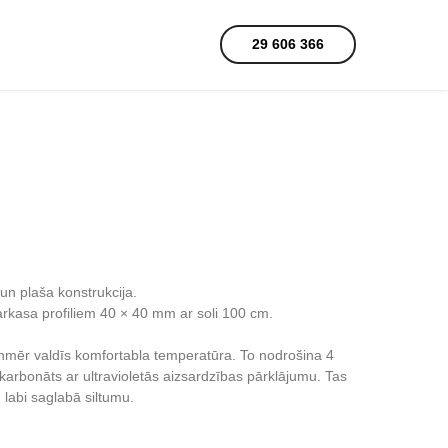
29 606 366
n plaša konstrukcija.
arkasa profiliem 40 × 40 mm ar soli 100 cm.
nmēr valdīs komfortabla temperatūra. To nodrošina 4
rbonāts ar ultravioletās aizsardzības pārklājumu. Tas
n labi saglabā siltumu.