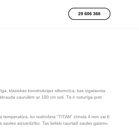
29 606 366
urīga, klasiskas konstrukcijas siltumnīca, kas izgatavota
tērauda caurulēm ar 100 cm soli. Tā ir noturīga pret
a temperatūra, ko nodrošina “TITAN” zīmola 4 mm vai 6
s saules aizsardzību. Tas lieliski caurlaiž saules gaismu