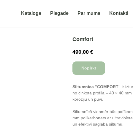
Katalogs
Piegade
Par mums
Kontakti
Comfort
490,00
€
Nopirkt
Siltumnīca “COMFORT”
ir izt
no cinkota profila – 40 × 40 mm 
koroziju un puvi.
Siltumnīcā vienmēr būs patīkam
mm polikarbonāts ar ultravioletā
un efektīvi saglabā siltumu.