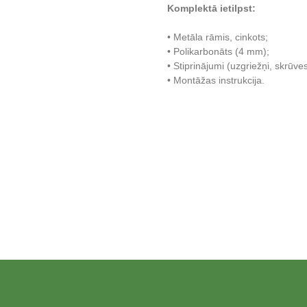
Komplektā ietilpst:
• Metāla rāmis, cinkots;
• Polikarbonāts (4 mm);
• Stiprinājumi (uzgriežņi, skrūves
• Montāžas instrukcija.