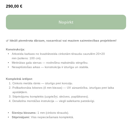
290,00
€
Nopirkt
🌿
Ideāli piemērota dārzam, vasarnīcai vai maziem saimniecības projektiem!
Konstrukcija:
Arkveida karkass no kvadrātveida cinkotām tērauda caurulēm 20×20
mm (soliens: 100 cm).
Metinātas gala sienas — nodrošina maksimālu stingrību.
Nesaplūstošas arkas — konstrukcija ir izturīga un stabila.
Komplektā ietilpst:
Cinkots metāla rāmis — izturīgs pret koroziju.
Polikarbonāta loksnes (4 mm biezas) — UV aizsardzība, izturīgas pret laika
apstākļiem.
Stiprinājumu komplekts (uzgriežņi, skrūves, paplāksnes).
Detalizēta montāžas instrukcija — viegli saliekams patstāvīgi.
Sieniņu biezums:
1 mm (cinkots tērauds).
Stiprinājumi:
Viss nepieciešamais komplektā.