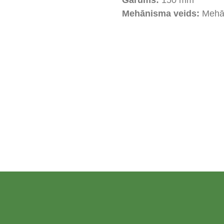
Garums:
150 mm
Mehānisma veids:
Mehā