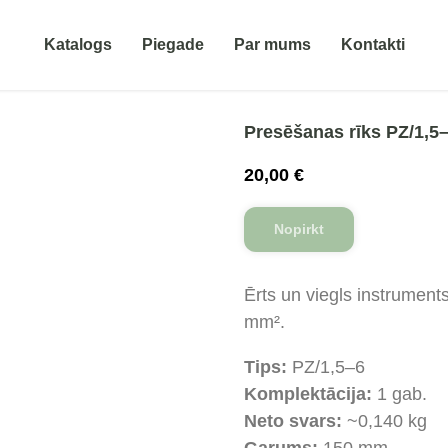
Katalogs
Piegade
Par mums
Kontakti
Presēšanas rīks PZ/1,5
20,00
€
Nopirkt
Ērts un viegls instrument
mm².
Tips:
PZ/1,5–6
Komplektācija:
1 gab.
Neto svars:
~0,140 kg