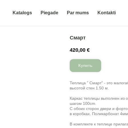
Katalogs
Piegade
Par mums
Kontakti
Смарт
420,00
€
Купить
Теплица " Смарт" - это малог
высотой стен 1.50 м.
Каркас теплицы выполнен из 
шагом 100cm.
С обоих сторон двери и форто
в коробках. Поликарбонат 4мм
В комплекте к теплице прилага