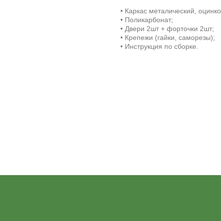
• Каркас металический, оцинк
• Поликарбонат;
• Двери 2шт + форточки 2шт;
• Крепежи (гайки, саморезы);
• Инструкция по сборке.